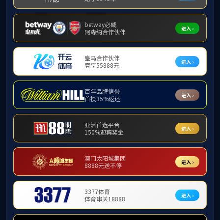
首页
>
党建工作
凝心合唱展风采 同心共筑企业魂——b
歌声嘹亮，唱响同心奋进的旋律；情绪昂扬，展