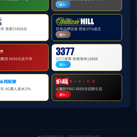
党委部署开展树立和践行正确政绩观学习教
时间：2026-03-09
的建设工作领导小组会议，学习贯彻习近平总书记关于树立和践
导小组会议精神，研究部署启动公司树立和践行正确政绩观学
记、总经理邹哲主持会议并讲话。
步之年，党中央决定在全党开展树立和践行正确政绩观学习教育