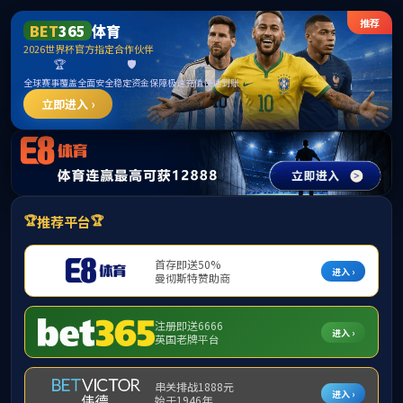
bevictor伟德官网-韦德官方网站
首页
公司介绍
资讯中心
开发项
首页
>
商业地产
>
经营项目
>
写字楼